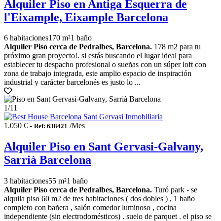
Alquiler Piso en Antiga Esquerra de
l'Eixample, Eixample Barcelona
6 habitaciones
170 m²
1 baño
Alquiler Piso cerca de Pedralbes, Barcelona.
178 m2 para tu
próximo gran proyecto!. si estás buscando el lugar ideal para
establecer tu despacho profesional o sueñas con un súper loft con
zona de trabajo integrada, este amplio espacio de inspiración
industrial y carácter barcelonés es justo lo ...
1
/11
1.050 € -
/Mes
Ref: 638421
Alquiler Piso en Sant Gervasi-Galvany,
Sarrià Barcelona
3 habitaciones
55 m²
1 baño
Alquiler Piso cerca de Pedralbes, Barcelona.
Turó park - se
alquila piso 60 m2 de tres habitaciones ( dos dobles ) , 1 baño
completo con bañera , salón comedor luminoso , cocina
independiente (sin electrodomésticos) . suelo de parquet . el piso se