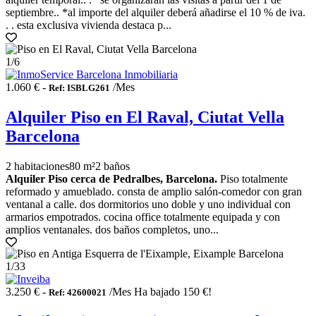
septiembre.. *al importe del alquiler deberá añadirse el 10 % de iva.
. . esta exclusiva vivienda destaca p...
1
/6
1.060 € -
/Mes
Ref: ISBLG261
Alquiler Piso en El Raval, Ciutat Vella
Barcelona
2 habitaciones
80 m²
2 baños
Alquiler Piso cerca de Pedralbes, Barcelona.
Piso totalmente
reformado y amueblado. consta de amplio salón-comedor con gran
ventanal a calle. dos dormitorios uno doble y uno individual con
armarios empotrados. cocina office totalmente equipada y con
amplios ventanales. dos baños completos, uno...
1
/33
3.250 € -
/Mes
Ha bajado 150 €!
Ref: 42600021