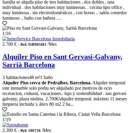
familia se alquila piso de tres habitaciones , dos dobles , una
individual . dos habitaciones muy luminosas. . cocina tipo office ,
muy luminosa , sin electrodomésticos , con horno .. salón comedor
luminoso .. baño con bañera ....
1
/16
2.700 € -
/Mes
Ref: ISBMS483
Alquiler Piso en Sant Gervasi-Galvany,
Sarrià Barcelona
3 habitaciones
48 m²
1 baño
Alquiler Piso cerca de Pedralbes, Barcelona.
Alquiler temporal
este inmueble solo podra ser alquilado por motivos de ocio
recreacion, cultural, vacaciones.. lujo y sostenibilidad . san gervasi
galvany, plaza molina. 2.700€/alquiler temporal. máximo 11 meses
limpieza incluida ). ático 80 m2 2 ha...
1
/19
2.300 € -
/Mes
Ref: 106726