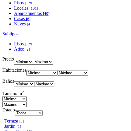
Pisos
[129]
Locales
[101]
Aparcamientos
[49]
Casas
[6]
Naves
[4]
Subtipos
Pisos
[129]
Ático
[2]
Precio
Habitaciones
Baños
2
Tamaño m
Estado
Terraza
[3]
Jardin
[1]