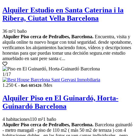
Alquiler Estudio en Santa Caterina i la
Ribera, Ciutat Vella Barcelona
36 m²
1 baño
Alquiler Piso cerca de Pedralbes, Barcelona.
Encuentra, visita y
alquila online tu nuevo hogar con total seguridad. desde spotahome,
verificamos los alojamientos haciendo fotos, vídeos y descripciones
honestas para que puedas tomar una decisión segura.este estudio
amueblado en sant pere santa c...
1
/17
1.250 € -
/Mes
Ref: 605426
Alquiler Piso en El Guinardó, Horta-
Guinardó Barcelona
4 habitaciones
110 m²
1 baño
Alquiler Piso cerca de Pedralbes, Barcelona.
Barcelona guinardó
- metro maragall - piso de 110 m2 ( más 50 m2 de terraza ) con 4
habitaciones dobles , en las fotos se ven camas individuales , pero