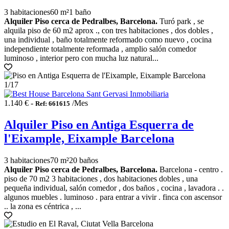
3 habitaciones
60 m²
1 baño
Alquiler Piso cerca de Pedralbes, Barcelona.
Turó park , se
alquila piso de 60 m2 aprox ., con tres habitaciones , dos dobles ,
una individual , baño totalmente reformado como nuevo , cocina
independiente totalmente reformada , amplio salón comedor
luminoso , interior pero con mucha luz natural...
1
/17
1.140 € -
/Mes
Ref: 661615
Alquiler Piso en Antiga Esquerra de
l'Eixample, Eixample Barcelona
3 habitaciones
70 m²
20 baños
Alquiler Piso cerca de Pedralbes, Barcelona.
Barcelona - centro .
piso de 70 m2 3 habitaciones , dos habitaciones dobles , una
pequeña individual, salón comedor , dos baños , cocina , lavadora . .
algunos muebles . luminoso . para entrar a vivir . finca con ascensor
.. la zona es céntrica , ...