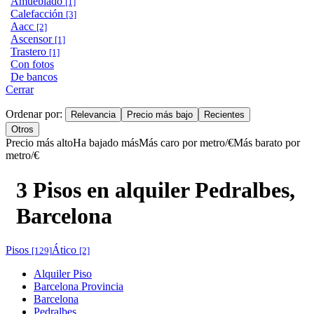
Amueblado
[1]
Calefacción
[3]
Aacc
[2]
Ascensor
[1]
Trastero
[1]
Con fotos
De bancos
Cerrar
Ordenar por:
Relevancia
Precio más bajo
Recientes
Otros
Precio más alto
Ha bajado más
Más caro por metro/€
Más barato por
metro/€
3 Pisos en alquiler Pedralbes,
Barcelona
Pisos
Ático
[129]
[2]
Alquiler Piso
Barcelona Provincia
Barcelona
Pedralbes