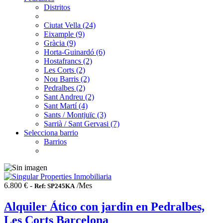
Distritos
Ciutat Vella (24)
Eixample (9)
Gràcia (9)
Horta-Guinardó (6)
Hostafrancs (2)
Les Corts (2)
Nou Barris (2)
Pedralbes (2)
Sant Andreu (2)
Sant Martí (4)
Sants / Montjuïc (3)
Sarrià / Sant Gervasi (7)
Selecciona barrio
Barrios
6.800 € -
/Mes
Ref: SP245KA
Alquiler Ático con jardin en Pedralbes,
Les Corts Barcelona