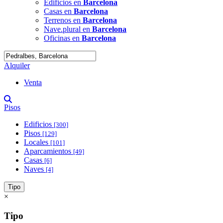
Edificios en
Barcelona
Casas en
Barcelona
Terrenos en
Barcelona
Nave.plural en
Barcelona
Oficinas en
Barcelona
Alquiler
Venta
Pisos
Edificios
[300]
Pisos
[129]
Locales
[101]
Aparcamientos
[49]
Casas
[6]
Naves
[4]
Tipo
×
Tipo