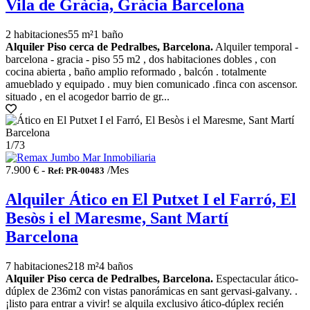
Vila de Gràcia, Gràcia Barcelona
2 habitaciones
55 m²
1 baño
Alquiler Piso cerca de Pedralbes, Barcelona.
Alquiler temporal -
barcelona - gracia - piso 55 m2 , dos habitaciones dobles , con
cocina abierta , baño amplio reformado , balcón . totalmente
amueblado y equipado . muy bien comunicado .finca con ascensor.
situado , en el acogedor barrio de gr...
1
/73
7.900 € -
/Mes
Ref: PR-00483
Alquiler Ático en El Putxet I el Farró, El
Besòs i el Maresme, Sant Martí
Barcelona
7 habitaciones
218 m²
4 baños
Alquiler Piso cerca de Pedralbes, Barcelona.
Espectacular ático-
dúplex de 236m2 con vistas panorámicas en sant gervasi-galvany. .
¡listo para entrar a vivir! se alquila exclusivo ático-dúplex recién