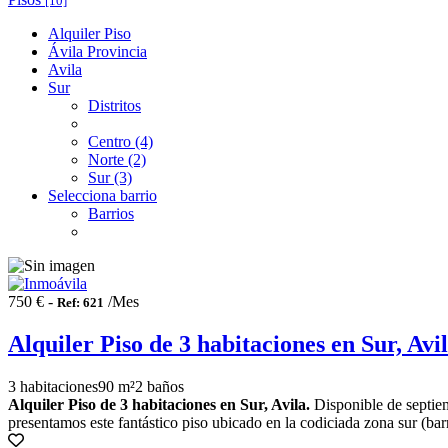
[10]
Alquiler Piso
Ávila Provincia
Avila
Sur
Distritos
Centro (4)
Norte (2)
Sur (3)
Selecciona barrio
Barrios
750 € -
/Mes
Ref: 621
Alquiler Piso de 3 habitaciones en Sur, Avi
3 habitaciones
90 m²
2 baños
Alquiler Piso de 3 habitaciones en Sur, Avila.
Disponible de septiem
presentamos este fantástico piso ubicado en la codiciada zona sur (barri