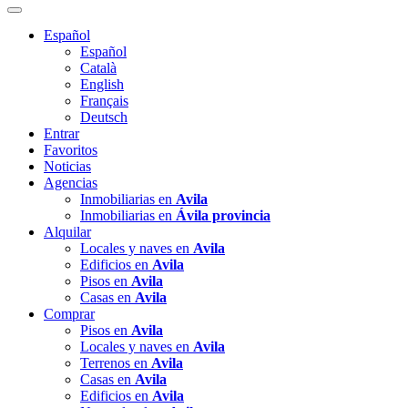
Español
Español
Català
English
Français
Deutsch
Entrar
Favoritos
Noticias
Agencias
Inmobiliarias en
Avila
Inmobiliarias en
Ávila provincia
Alquilar
Locales y naves en
Avila
Edificios en
Avila
Pisos en
Avila
Casas en
Avila
Comprar
Pisos en
Avila
Locales y naves en
Avila
Terrenos en
Avila
Casas en
Avila
Edificios en
Avila