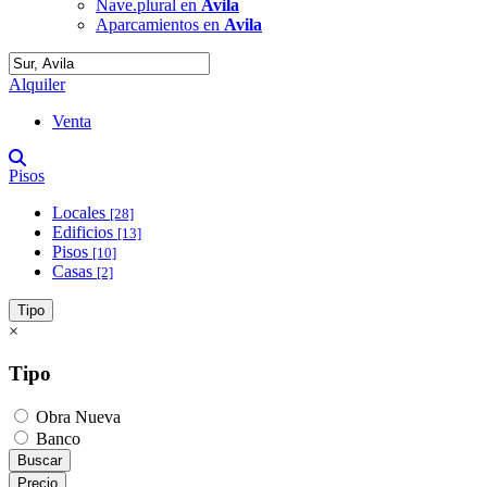
Nave.plural en
Avila
Aparcamientos en
Avila
Alquiler
Venta
Pisos
Locales
[28]
Edificios
[13]
Pisos
[10]
Casas
[2]
Tipo
×
Tipo
Obra Nueva
Banco
Buscar
Precio