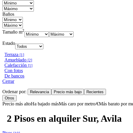
Baños
2
Tamaño m
Estado
Terraza
[1]
Amueblado
[2]
Calefacción
[1]
Con fotos
De bancos
Cerrar
Ordenar por:
Relevancia
Precio más bajo
Recientes
Otros
Precio más alto
Ha bajado más
Más caro por metro/€
Más barato por me
2 Pisos en alquiler Sur, Avila
Pisos