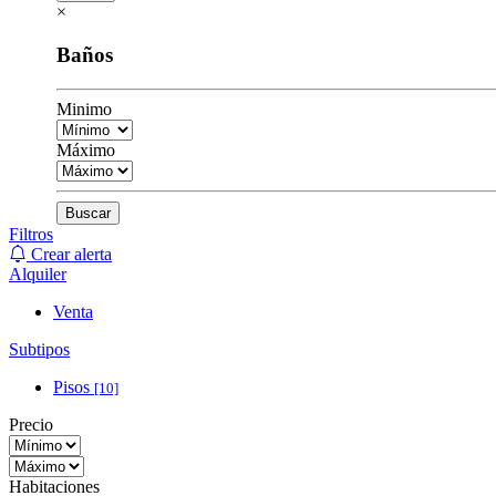
×
Baños
Minimo
Máximo
Buscar
Filtros
Crear alerta
Alquiler
Venta
Subtipos
Pisos
[10]
Precio
Habitaciones