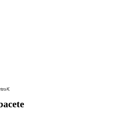
tro/€
bacete