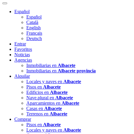
Español
Español
Català
English
Français
Deutsch
Entrar
Favoritos
Noticias
Agencias
Inmobiliarias en
Albacete
Inmobiliarias en
Albacete provincia
Alquilar
Locales y naves en
Albacete
Pisos en
Albacete
Edificios en
Albacete
Nave.plural en
Albacete
Aparcamientos en
Albacete
Casas en
Albacete
Terrenos en
Albacete
Comprar
Pisos en
Albacete
Locales y naves en
Albacete