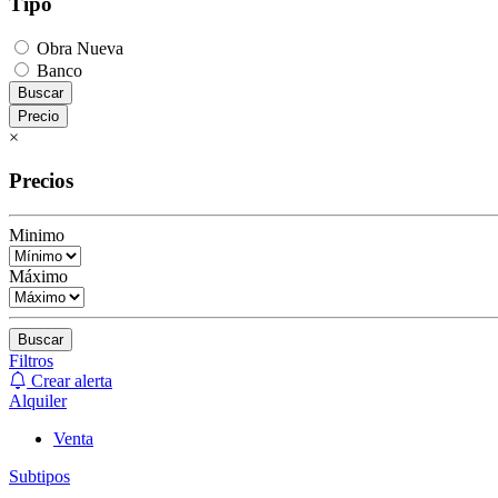
Tipo
Obra Nueva
Banco
Buscar
Precio
×
Precios
Minimo
Máximo
Buscar
Filtros
Crear alerta
Alquiler
Venta
Subtipos