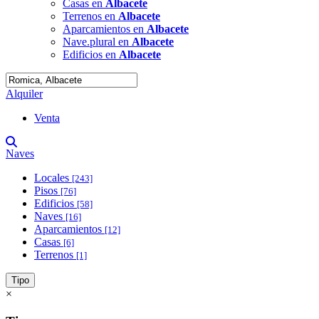
Casas en
Albacete
Terrenos en
Albacete
Aparcamientos en
Albacete
Nave.plural en
Albacete
Edificios en
Albacete
Alquiler
Venta
Naves
Locales
[243]
Pisos
[76]
Edificios
[58]
Naves
[16]
Aparcamientos
[12]
Casas
[6]
Terrenos
[1]
Tipo
×