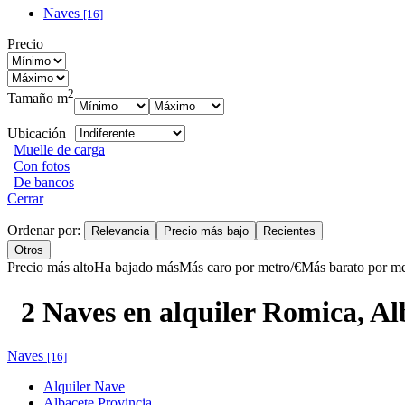
Naves
[16]
Precio
2
Tamaño m
Ubicación
Muelle de carga
Con fotos
De bancos
Cerrar
Ordenar por:
Relevancia
Precio más bajo
Recientes
Otros
Precio más alto
Ha bajado más
Más caro por metro/€
Más barato por me
2 Naves en alquiler Romica, Al
Naves
[16]
Alquiler Nave
Albacete Provincia