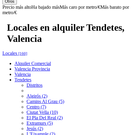
Otros
Precio más alto
Ha bajado más
Más caro por metro/€
Más barato por
metro/€
Locales en alquiler Tendetes,
Valencia
Locales
[160]
Alquiler Comercial
Valencia Provincia
Valencia
Tendetes
Distritos
Algirós (2)
Camins Al Grau (5)
Centro (7)
Ciutat Vella (10)
El Pla Del Real (2)
Extramurs (5)
Jesús (2)
L'Eixample (2)