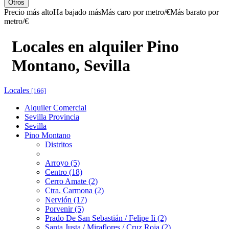
Otros
Precio más alto
Ha bajado más
Más caro por metro/€
Más barato por
metro/€
Locales en alquiler Pino
Montano, Sevilla
Locales
[166]
Alquiler Comercial
Sevilla Provincia
Sevilla
Pino Montano
Distritos
Arroyo (5)
Centro (18)
Cerro Amate (2)
Ctra. Carmona (2)
Nervión (17)
Porvenir (5)
Prado De San Sebastián / Felipe Ii (2)
Santa Justa / Miraflores / Cruz Roja (2)