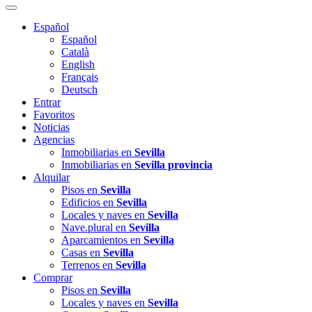
Español
Español
Català
English
Français
Deutsch
Entrar
Favoritos
Noticias
Agencias
Inmobiliarias en
Sevilla
Inmobiliarias en
Sevilla provincia
Alquilar
Pisos en
Sevilla
Edificios en
Sevilla
Locales y naves en
Sevilla
Nave.plural en
Sevilla
Aparcamientos en
Sevilla
Casas en
Sevilla
Terrenos en
Sevilla
Comprar
Pisos en
Sevilla
Locales y naves en
Sevilla