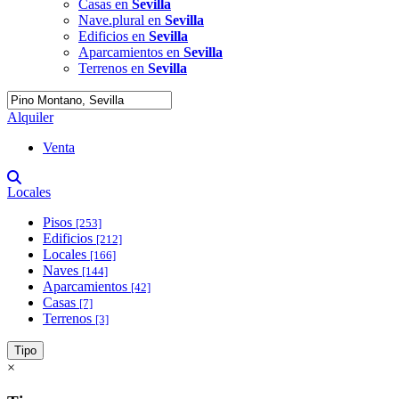
Casas en
Sevilla
Nave.plural en
Sevilla
Edificios en
Sevilla
Aparcamientos en
Sevilla
Terrenos en
Sevilla
Alquiler
Venta
Locales
Pisos
[253]
Edificios
[212]
Locales
[166]
Naves
[144]
Aparcamientos
[42]
Casas
[7]
Terrenos
[3]
Tipo
×