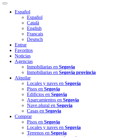
Español
Español
Català
English
Français
Deutsch
Entrar
Favoritos
Noticias
Agencias
Inmobiliarias en
Segovia
Inmobiliarias en
Segovia provincia
Alquilar
Locales y naves en
Segovia
Pisos en
Segovia
Edificios en
Segovia
Aparcamientos en
Segovia
Nave.plural en
Segovia
Casas en
Segovia
Comprar
Pisos en
Segovia
Locales y naves en
Segovia
Terrenos en
Segovia