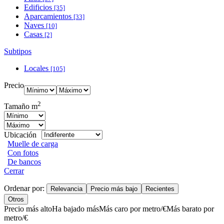
Edificios
[35]
Aparcamientos
[33]
Naves
[10]
Casas
[2]
Subtipos
Locales
[105]
Precio
2
Tamaño m
Ubicación
Muelle de carga
Con fotos
De bancos
Cerrar
Ordenar por:
Relevancia
Precio más bajo
Recientes
Otros
Precio más alto
Ha bajado más
Más caro por metro/€
Más barato por
metro/€