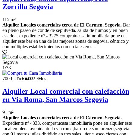
Zorrilla Segovia
115 m²
Alquiler Locales comerciales cerca de El Carmen, Segovia.
Bar
en pleno paseo de conde de sepulveda. salida de humos y en buen
estado. . expediente nº.- 3275 compratucasa inmobiliaria pone en
alquiler este bar en una de las mejores zonas de segovia, céntrico y
con múltiples establecimientos comerciales en s...
1
/33
700 € -
/Mes
Ref: 04333
Alquiler Local comercial con calefacción
en Via Roma, San Marcos Segovia
91 m²
Alquiler Locales comerciales cerca de El Carmen, Segovia.
Expediente nº 4333. compratucasa inmobiliaria pone en alquiler este
local en plena avenida de la via roma,barrio de san lorenzo,segovia.
con 91 metros utiles,dividido en tres salas.. tiene ,aseo,cierres con