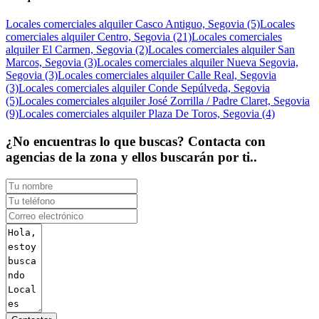
Locales comerciales alquiler Casco Antiguo, Segovia (5)
Locales
comerciales alquiler Centro, Segovia (21)
Locales comerciales
alquiler El Carmen, Segovia (2)
Locales comerciales alquiler San
Marcos, Segovia (3)
Locales comerciales alquiler Nueva Segovia,
Segovia (3)
Locales comerciales alquiler Calle Real, Segovia
(3)
Locales comerciales alquiler Conde Sepúlveda, Segovia
(5)
Locales comerciales alquiler José Zorrilla / Padre Claret, Segovia
(9)
Locales comerciales alquiler Plaza De Toros, Segovia (4)
¿No encuentras lo que buscas? Contacta con
agencias de la zona y ellos buscarán por ti..