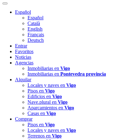
Español
Español
Català
English
Français
Deutsch
Entrar
Favoritos
Noticias
Agencias
Inmobiliarias en
Vigo
Inmobiliarias en
Pontevedra provincia
Alquilar
Locales y naves en
Vigo
Pisos en
Vigo
Edificios en
Vigo
Nave.plural en
Vigo
Aparcamientos en
Vigo
Casas en
Vigo
Comprar
Pisos en
Vigo
Locales y naves en
Vigo
Terrenos en
Vigo