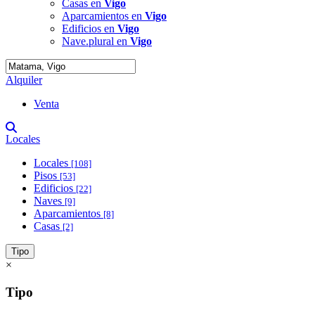
Casas en
Vigo
Aparcamientos en
Vigo
Edificios en
Vigo
Nave.plural en
Vigo
Alquiler
Venta
Locales
Locales
[108]
Pisos
[53]
Edificios
[22]
Naves
[9]
Aparcamientos
[8]
Casas
[2]
Tipo
×
Tipo