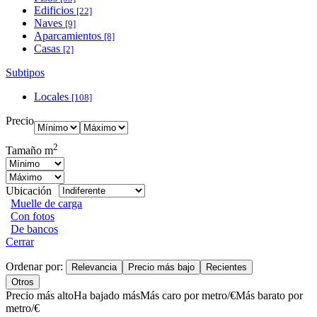
Edificios
[22]
Naves
[9]
Aparcamientos
[8]
Casas
[2]
Subtipos
Locales
[108]
Precio
2
Tamaño m
Ubicación
Muelle de carga
Con fotos
De bancos
Cerrar
Ordenar por:
Relevancia
Precio más bajo
Recientes
Otros
Precio más alto
Ha bajado más
Más caro por metro/€
Más barato por
metro/€