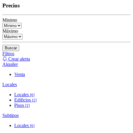
Precios
Minimo
Máximo
Buscar
Filtros
Crear alerta
Alquiler
Venta
Locales
Locales
[6]
Edificios
[2]
Pisos
[2]
Subtipos
Locales
[6]