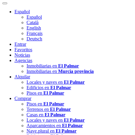
Español
Español
Català
English
Français
Deutsch
Entrar
Favoritos
Noticias
Agencias
Inmobiliarias en
El Palmar
Inmobiliarias en
Murcia provincia
Alquilar
Locales y naves en
El Palmar
Edificios en
El Palmar
Pisos en
El Palmar
Comprar
Pisos en
El Palmar
Terrenos en
El Palmar
Casas en
El Palmar
Locales y naves en
El Palmar
Aparcamientos en
El Palmar
Nave.plural en
El Palmar