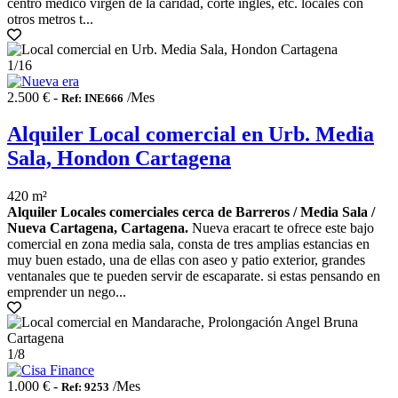
centro médico virgen de la caridad, corte inglés, etc. locales con
otros metros t...
1
/16
2.500 € -
/Mes
Ref: INE666
Alquiler Local comercial en Urb. Media
Sala, Hondon Cartagena
420 m²
Alquiler Locales comerciales cerca de Barreros / Media Sala /
Nueva Cartagena, Cartagena.
Nueva eracart te ofrece este bajo
comercial en zona media sala, consta de tres amplias estancias en
muy buen estado, una de ellas con aseo y patio exterior, grandes
ventanales que te pueden servir de escaparate. si estas pensando en
emprender un nego...
1
/8
1.000 € -
/Mes
Ref: 9253