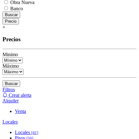
Obra Nueva
Banco
Buscar
Precio
×
Precios
Minimo
Máximo
Buscar
Filtros
Crear alerta
Alquiler
Venta
Locales
Locales
[41]
Pisos
[26]