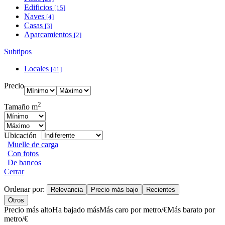
Edificios
[15]
Naves
[4]
Casas
[3]
Aparcamientos
[2]
Subtipos
Locales
[41]
Precio
2
Tamaño m
Ubicación
Muelle de carga
Con fotos
De bancos
Cerrar
Ordenar por:
Relevancia
Precio más bajo
Recientes
Otros
Precio más alto
Ha bajado más
Más caro por metro/€
Más barato por
metro/€