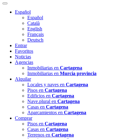
Español
Español
Català
English
Français
Deutsch
Entrar
Favoritos
Noticias
Agencias
Inmobiliarias en
Cartagena
Inmobiliarias en
Murcia provincia
Alquilar
Locales y naves en
Cartagena
Pisos en
Cartagena
Edificios en
Cartagena
Nave.plural en
Cartagena
Casas en
Cartagena
Aparcamientos en
Cartagena
Comprar
Pisos en
Cartagena
Casas en
Cartagena
Terrenos en
Cartagena