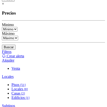
×
Precios
Minimo
Máximo
Buscar
Filtros
Crear alerta
Alquiler
Venta
Locales
Pisos
[51]
Locales
[8]
Casas
[2]
Edificios
[1]
Subtipos