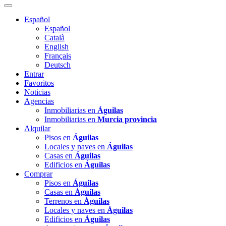
Español
Español
Català
English
Français
Deutsch
Entrar
Favoritos
Noticias
Agencias
Inmobiliarias en
Águilas
Inmobiliarias en
Murcia provincia
Alquilar
Pisos en
Águilas
Locales y naves en
Águilas
Casas en
Águilas
Edificios en
Águilas
Comprar
Pisos en
Águilas
Casas en
Águilas
Terrenos en
Águilas
Locales y naves en
Águilas
Edificios en
Águilas