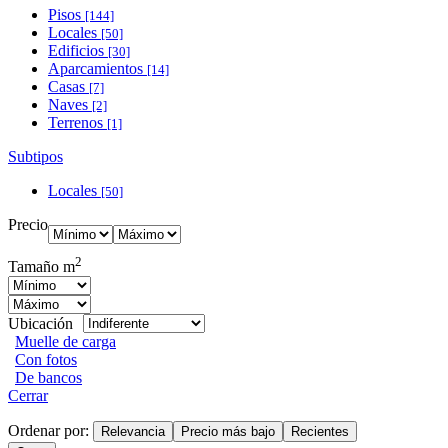
Pisos
[144]
Locales
[50]
Edificios
[30]
Aparcamientos
[14]
Casas
[7]
Naves
[2]
Terrenos
[1]
Subtipos
Locales
[50]
Precio
2
Tamaño m
Ubicación
Muelle de carga
Con fotos
De bancos
Cerrar
Ordenar por:
Relevancia
Precio más bajo
Recientes