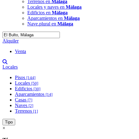
Terrenos en
Málaga
Locales y naves en
Málaga
Edificios en
Málaga
Aparcamientos en
Málaga
Nave.plural en
Málaga
Alquiler
Venta
Locales
Pisos
[144]
Locales
[50]
Edificios
[30]
Aparcamientos
[14]
Casas
[7]
Naves
[2]
Terrenos
[1]
Tipo
×