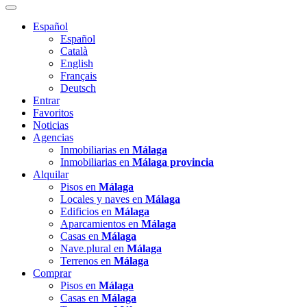
Español
Español
Català
English
Français
Deutsch
Entrar
Favoritos
Noticias
Agencias
Inmobiliarias en
Málaga
Inmobiliarias en
Málaga provincia
Alquilar
Pisos en
Málaga
Locales y naves en
Málaga
Edificios en
Málaga
Aparcamientos en
Málaga
Casas en
Málaga
Nave.plural en
Málaga
Terrenos en
Málaga
Comprar
Pisos en
Málaga
Casas en
Málaga