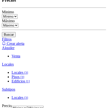
Precios
Minimo
Máximo
Buscar
Filtros
Crear alerta
Alquiler
Venta
Locales
Locales
[3]
Pisos
[3]
Edificios
[1]
Subtipos
Locales
[3]
Precio