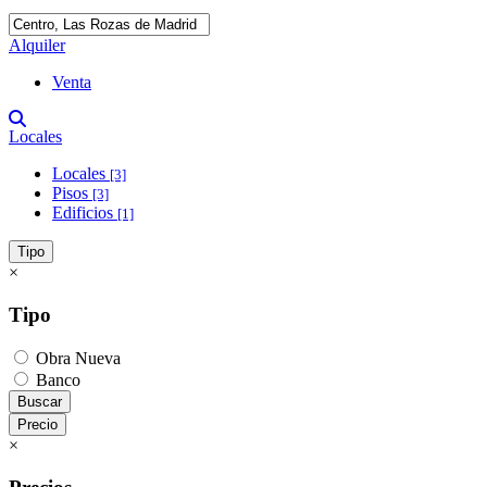
Alquiler
Venta
Locales
Locales
[3]
Pisos
[3]
Edificios
[1]
Tipo
×
Tipo
Obra Nueva
Banco
Buscar
Precio
×