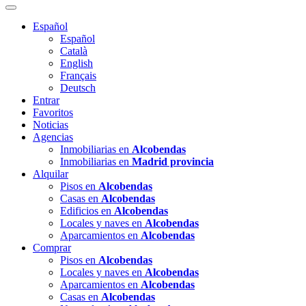
Español
Español
Català
English
Français
Deutsch
Entrar
Favoritos
Noticias
Agencias
Inmobiliarias en
Alcobendas
Inmobiliarias en
Madrid provincia
Alquilar
Pisos en
Alcobendas
Casas en
Alcobendas
Edificios en
Alcobendas
Locales y naves en
Alcobendas
Aparcamientos en
Alcobendas
Comprar
Pisos en
Alcobendas
Locales y naves en
Alcobendas
Aparcamientos en
Alcobendas
Casas en
Alcobendas