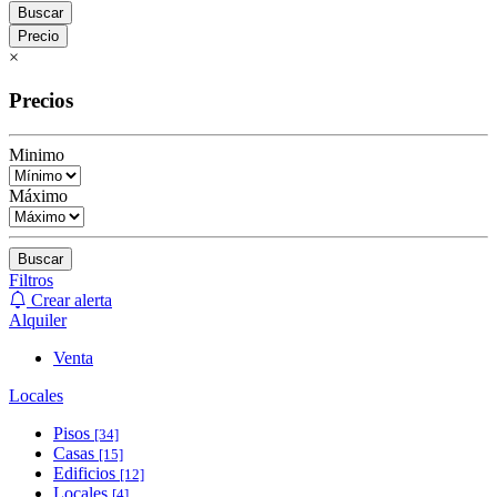
Buscar
Precio
×
Precios
Minimo
Máximo
Buscar
Filtros
Crear alerta
Alquiler
Venta
Locales
Pisos
[34]
Casas
[15]
Edificios
[12]
Locales
[4]