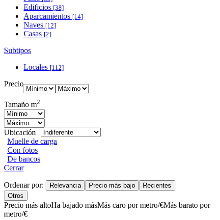
Edificios
[38]
Aparcamientos
[14]
Naves
[12]
Casas
[2]
Subtipos
Locales
[112]
Precio
2
Tamaño m
Ubicación
Muelle de carga
Con fotos
De bancos
Cerrar
Ordenar por:
Relevancia
Precio más bajo
Recientes
Otros
Precio más alto
Ha bajado más
Más caro por metro/€
Más barato por
metro/€