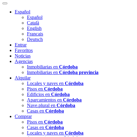
Español
Español
Català
English
Français
Deutsch
Entrar
Favoritos
Noticias
Agencias
Inmobiliarias en
Córdoba
Inmobiliarias en
Córdoba provincia
Alquilar
Locales y naves en
Córdoba
Pisos en
Córdoba
Edificios en
Córdoba
Aparcamientos en
Córdoba
Nave.plural en
Córdoba
Casas en
Córdoba
Comprar
Pisos en
Córdoba
Casas en
Córdoba
Locales y naves en
Córdoba