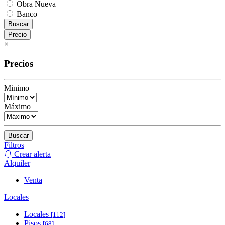
Obra Nueva
Banco
Buscar
Precio
×
Precios
Minimo
Máximo
Buscar
Filtros
Crear alerta
Alquiler
Venta
Locales
Locales
[112]
Pisos
[68]