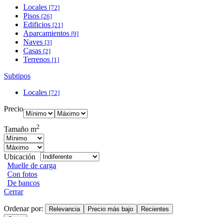
Locales
[72]
Pisos
[26]
Edificios
[21]
Aparcamientos
[9]
Naves
[3]
Casas
[2]
Terrenos
[1]
Subtipos
Locales
[72]
Precio
2
Tamaño m
Ubicación
Muelle de carga
Con fotos
De bancos
Cerrar
Ordenar por:
Relevancia
Precio más bajo
Recientes