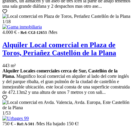
grandes, un almacén y un aseo de tres icen la parte de abajo tenemos
una sala grande diáfana y 2 despachos mas otro ase...
1
/18
4.000 € -
/Mes
Ref: CGI-12653
Alquiler Local comercial en Plaza de
Toros, Periañez Castellón de la Plana
443 m²
Alquiler Locales comerciales cerca de Sur, Castellón de la
Plana.
Magnifico local comercial en alquiler al lado del corte inglés
y del parque ribalta, el gran pulmón de la ciudad de castellón e
inmejorable ubicación. este local consta de una superficie construida
de 472.13m2 y una altura de unos 7 metros y con sali...
1
/53
750 € -
/Mes
Ha bajado 150 €!
Ref: A-501