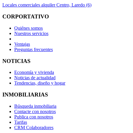
Locales comerciales alquiler Centro, Laredo (6)
CORPORTATIVO
Quiénes somos
Nuestros servicios
Ventajas
Preguntas frecuentes
NOTICIAS
Economía y vivienda
Noticias de actualidad
Tendencias, diseño y hogar
INMOBILIARIAS
Búsqueda inmobiliaria
Contacte con nosotros
Publica con nosotros
Tarifas
CRM Colaboradores