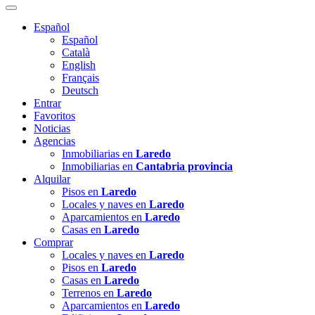
Español
Español
Català
English
Français
Deutsch
Entrar
Favoritos
Noticias
Agencias
Inmobiliarias en
Laredo
Inmobiliarias en
Cantabria provincia
Alquilar
Pisos en
Laredo
Locales y naves en
Laredo
Aparcamientos en
Laredo
Casas en
Laredo
Comprar
Locales y naves en
Laredo
Pisos en
Laredo
Casas en
Laredo
Terrenos en
Laredo
Aparcamientos en
Laredo