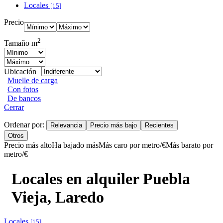
Locales
[15]
Precio
2
Tamaño m
Ubicación
Muelle de carga
Con fotos
De bancos
Cerrar
Ordenar por:
Relevancia
Precio más bajo
Recientes
Otros
Precio más alto
Ha bajado más
Más caro por metro/€
Más barato por
metro/€
Locales en alquiler Puebla
Vieja, Laredo
Locales
[15]