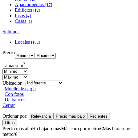
Aparcamientos
[17]
Edificios
[12]
Pisos
[4]
Casas
[1]
Subtipos
Locales
[102]
Precio
2
Tamaño m
Ubicación
Muelle de carga
Con fotos
De bancos
Cerrar
Ordenar por:
Relevancia
Precio más bajo
Recientes
Otros
Precio más alto
Ha bajado más
Más caro por metro/€
Más barato por
metro/€