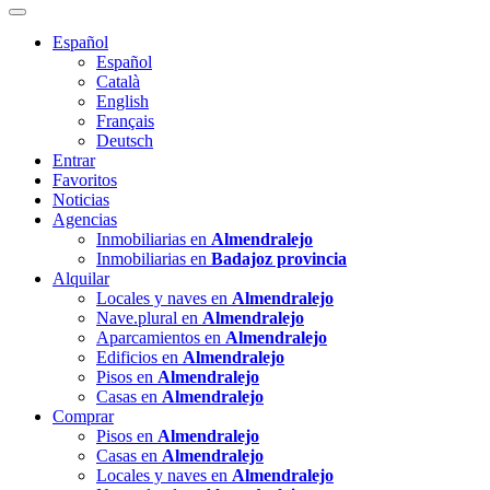
Español
Español
Català
English
Français
Deutsch
Entrar
Favoritos
Noticias
Agencias
Inmobiliarias en
Almendralejo
Inmobiliarias en
Badajoz provincia
Alquilar
Locales y naves en
Almendralejo
Nave.plural en
Almendralejo
Aparcamientos en
Almendralejo
Edificios en
Almendralejo
Pisos en
Almendralejo
Casas en
Almendralejo
Comprar
Pisos en
Almendralejo
Casas en
Almendralejo
Locales y naves en
Almendralejo