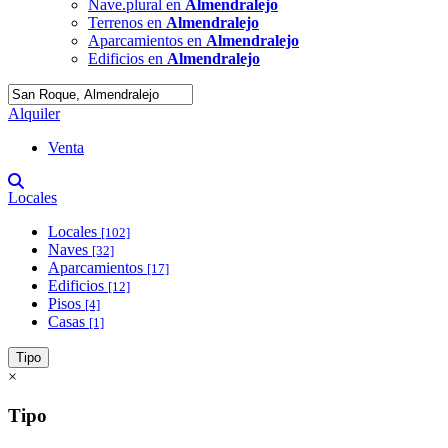
Nave.plural en
Almendralejo
Terrenos en
Almendralejo
Aparcamientos en
Almendralejo
Edificios en
Almendralejo
Alquiler
Venta
Locales
Locales
[102]
Naves
[32]
Aparcamientos
[17]
Edificios
[12]
Pisos
[4]
Casas
[1]
Tipo
×
Tipo