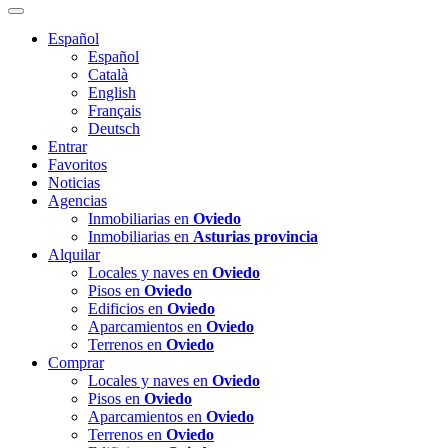
Español
Español
Català
English
Français
Deutsch
Entrar
Favoritos
Noticias
Agencias
Inmobiliarias en
Oviedo
Inmobiliarias en
Asturias provincia
Alquilar
Locales y naves en
Oviedo
Pisos en
Oviedo
Edificios en
Oviedo
Aparcamientos en
Oviedo
Terrenos en
Oviedo
Comprar
Locales y naves en
Oviedo
Pisos en
Oviedo
Aparcamientos en
Oviedo
Terrenos en
Oviedo