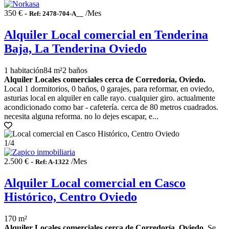
350 € -
/Mes
Ref: 2478-704-A__
Alquiler Local comercial en Tenderina
Baja, La Tenderina Oviedo
1 habitación
84 m²
2 baños
Alquiler Locales comerciales cerca de Corredoría, Oviedo.
Local 1 dormitorios, 0 baños, 0 garajes, para reformar, en oviedo,
asturias local en alquiler en calle rayo. cualquier giro. actualmente
acondicionado como bar - cafetería. cerca de 80 metros cuadrados.
necesita alguna reforma. no lo dejes escapar, e...
1
/4
2.500 € -
/Mes
Ref: A-1322
Alquiler Local comercial en Casco
Histórico, Centro Oviedo
170 m²
Alquiler Locales comerciales cerca de Corredoría, Oviedo.
Se