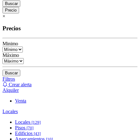
Buscar
Precio
×
Precios
Minimo
Máximo
Buscar
Filtros
Crear alerta
Alquiler
Venta
Locales
Locales
[129]
Pisos
[70]
Edificios
[43]
Aparcamientos
[10]