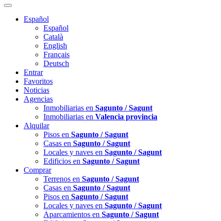
Español
Español
Català
English
Français
Deutsch
Entrar
Favoritos
Noticias
Agencias
Inmobiliarias en
Sagunto / Sagunt
Inmobiliarias en
Valencia provincia
Alquilar
Pisos en
Sagunto / Sagunt
Casas en
Sagunto / Sagunt
Locales y naves en
Sagunto / Sagunt
Edificios en
Sagunto / Sagunt
Comprar
Terrenos en
Sagunto / Sagunt
Casas en
Sagunto / Sagunt
Pisos en
Sagunto / Sagunt
Locales y naves en
Sagunto / Sagunt
Aparcamientos en
Sagunto / Sagunt