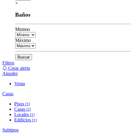
×
Baños
Minimo
Máximo
Buscar
Filtros
Crear alerta
Alquiler
Venta
Casas
Pisos
[3]
Casas
[2]
Locales
[2]
Edificios
[1]
Subtipos