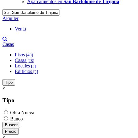
Aparcamientos en
San Bartolomé de Tirijana
Alquiler
Venta
Casas
Pisos
[48]
Casas
[28]
Locales
[5]
Edificios
[2]
Tipo
×
Tipo
Obra Nueva
Banco
Buscar
Precio
×