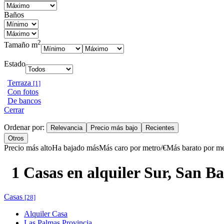
Baños
2
Tamaño m
Estado
Terraza
[1]
Con fotos
De bancos
Cerrar
Ordenar por:
Relevancia
Precio más bajo
Recientes
Otros
Precio más alto
Ha bajado más
Más caro por metro/€
Más barato por me
1 Casas en alquiler Sur, San B
Casas
[28]
Alquiler Casa
Las Palmas Provincia