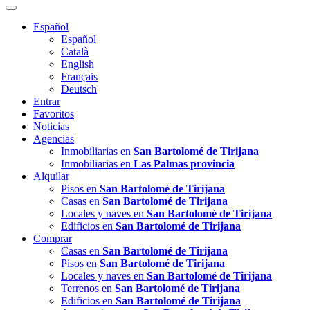
Español
Español
Català
English
Français
Deutsch
Entrar
Favoritos
Noticias
Agencias
Inmobiliarias en
San Bartolomé de Tirijana
Inmobiliarias en
Las Palmas provincia
Alquilar
Pisos en
San Bartolomé de Tirijana
Casas en
San Bartolomé de Tirijana
Locales y naves en
San Bartolomé de Tirijana
Edificios en
San Bartolomé de Tirijana
Comprar
Casas en
San Bartolomé de Tirijana
Pisos en
San Bartolomé de Tirijana
Locales y naves en
San Bartolomé de Tirijana
Terrenos en
San Bartolomé de Tirijana
Edificios en
San Bartolomé de Tirijana