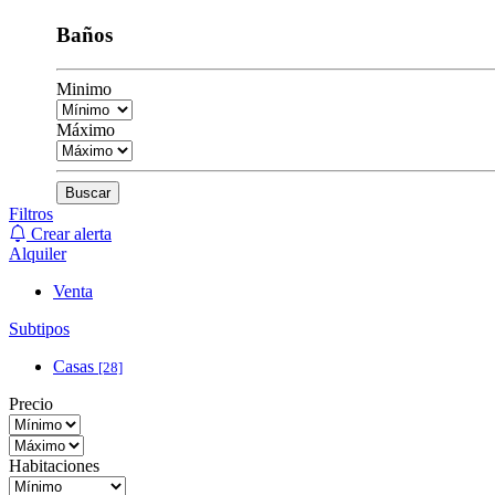
Baños
Minimo
Máximo
Buscar
Filtros
Crear alerta
Alquiler
Venta
Subtipos
Casas
[28]
Precio
Habitaciones