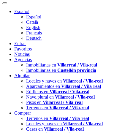
Español
Español
Català
English
Français
Deutsch
Entrar
Favoritos
Noticias
Agencias
Inmobiliarias en
Villarreal / Vila-real
Inmobiliarias en
Castellón provincia
Alquilar
Locales y naves en
Villarreal / Vila-real
Aparcamientos en
Villarreal / Vila-real
Edificios en
Villarreal / Vila-real
Nave.plural en
Villarreal / Vila-real
Pisos en
Villarreal / Vila-real
Terrenos en
Villarreal / Vila-real
Comprar
Terrenos en
Villarreal / Vila-real
Locales y naves en
Villarreal / Vila-real
Casas en
Villarreal / Vila-real