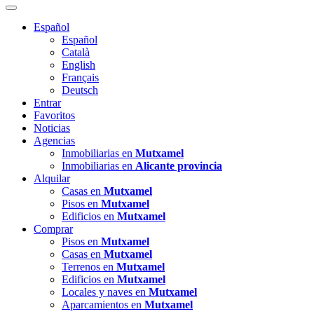
Español
Español
Català
English
Français
Deutsch
Entrar
Favoritos
Noticias
Agencias
Inmobiliarias en
Mutxamel
Inmobiliarias en
Alicante provincia
Alquilar
Casas en
Mutxamel
Pisos en
Mutxamel
Edificios en
Mutxamel
Comprar
Pisos en
Mutxamel
Casas en
Mutxamel
Terrenos en
Mutxamel
Edificios en
Mutxamel
Locales y naves en
Mutxamel
Aparcamientos en
Mutxamel