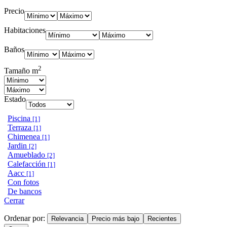
Precio
Habitaciones
Baños
2
Tamaño m
Estado
Piscina
[1]
Terraza
[1]
Chimenea
[1]
Jardin
[2]
Amueblado
[2]
Calefacción
[1]
Aacc
[1]
Con fotos
De bancos
Cerrar
Ordenar por:
Relevancia
Precio más bajo
Recientes