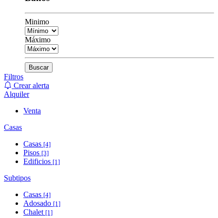
Minimo
Máximo
Buscar
Filtros
Crear alerta
Alquiler
Venta
Casas
Casas
[4]
Pisos
[3]
Edificios
[1]
Subtipos
Casas
[4]
Adosado
[1]
Chalet
[1]