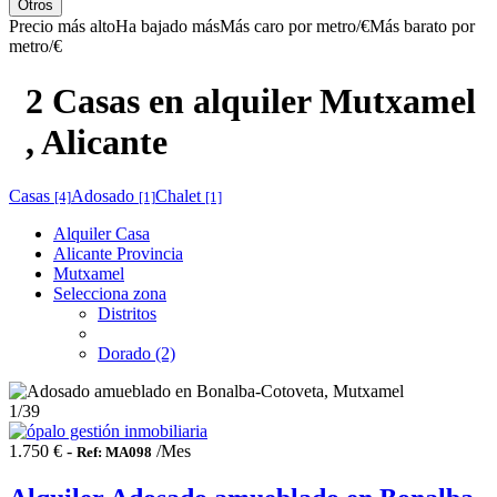
Otros
Precio más alto
Ha bajado más
Más caro por metro/€
Más barato por
metro/€
2 Casas en alquiler Mutxamel
, Alicante
Casas
Adosado
Chalet
[4]
[1]
[1]
Alquiler Casa
Alicante Provincia
Mutxamel
Selecciona zona
Distritos
Dorado (2)
1
/39
1.750 € -
/Mes
Ref: MA098