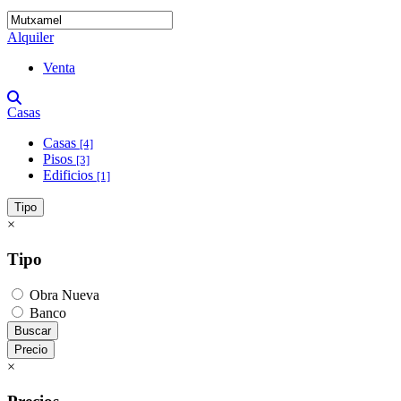
Alquiler
Venta
Casas
Casas
[4]
Pisos
[3]
Edificios
[1]
Tipo
×
Tipo
Obra Nueva
Banco
Buscar
Precio
×