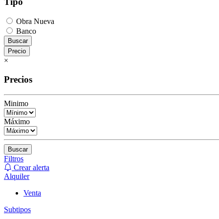
Tipo
Obra Nueva
Banco
Buscar
Precio
×
Precios
Minimo
Máximo
Buscar
Filtros
Crear alerta
Alquiler
Venta
Subtipos