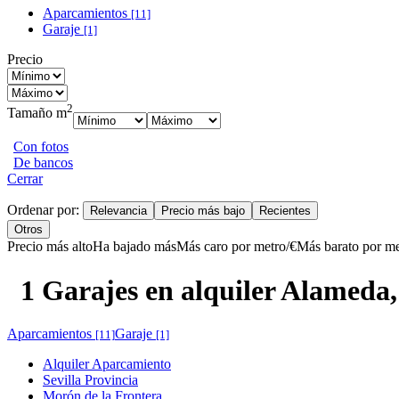
Aparcamientos
[11]
Garaje
[1]
Precio
2
Tamaño m
Con fotos
De bancos
Cerrar
Ordenar por:
Relevancia
Precio más bajo
Recientes
Otros
Precio más alto
Ha bajado más
Más caro por metro/€
Más barato por me
1 Garajes en alquiler Alameda
Aparcamientos
Garaje
[11]
[1]
Alquiler Aparcamiento
Sevilla Provincia
Morón de la Frontera