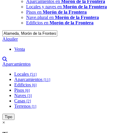
Aparcamientos en
Morón de la Frontera
Locales y naves en
Morón de la Frontera
Pisos en
Morón de la Frontera
Nave.plural en
Morón de la Frontera
Edificios en
Morón de la Frontera
Alquiler
Venta
Aparcamientos
Locales
[51]
Aparcamientos
[11]
Edificios
[6]
Pisos
[6]
Naves
[3]
Casas
[2]
Terrenos
[1]
Tipo
×