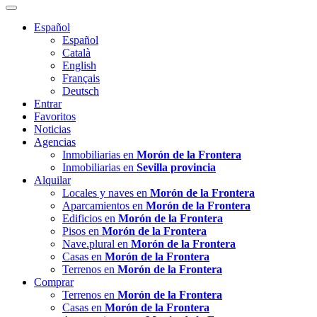
Español
Español
Català
English
Français
Deutsch
Entrar
Favoritos
Noticias
Agencias
Inmobiliarias en
Morón de la Frontera
Inmobiliarias en
Sevilla provincia
Alquilar
Locales y naves en
Morón de la Frontera
Aparcamientos en
Morón de la Frontera
Edificios en
Morón de la Frontera
Pisos en
Morón de la Frontera
Nave.plural en
Morón de la Frontera
Casas en
Morón de la Frontera
Terrenos en
Morón de la Frontera
Comprar
Terrenos en
Morón de la Frontera
Casas en
Morón de la Frontera