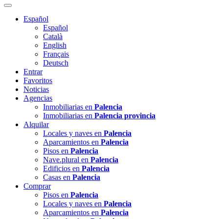
Español
Español
Català
English
Français
Deutsch
Entrar
Favoritos
Noticias
Agencias
Inmobiliarias en
Palencia
Inmobiliarias en
Palencia provincia
Alquilar
Locales y naves en
Palencia
Aparcamientos en
Palencia
Pisos en
Palencia
Nave.plural en
Palencia
Edificios en
Palencia
Casas en
Palencia
Comprar
Pisos en
Palencia
Locales y naves en
Palencia
Aparcamientos en
Palencia