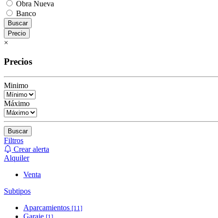
Obra Nueva
Banco
Buscar
Precio
×
Precios
Minimo
Máximo
Buscar
Filtros
Crear alerta
Alquiler
Venta
Subtipos
Aparcamientos
[11]
Garaje
[1]