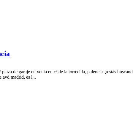
ncia
 plaza de garaje en venta en cº de la torrecilla, palencia. ¿estás busca
e avd madrid, es l...