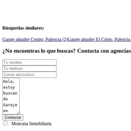
Búsquedas similares:
Garaje alquiler Centro, Palencia (2)
Garaje alquiler El Cristo, Palencia
¿No encuentras lo que buscas? Contacta con agencias d
Contactar
Moncasa Inmobiliaria