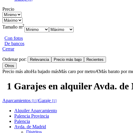
Precio
2
Tamaño m
Con fotos
De bancos
Cerrar
Ordenar por:
Relevancia
Precio más bajo
Recientes
Otros
Precio más alto
Ha bajado más
Más caro por metro/€
Más barato por me
1 Garajes en alquiler Avda. de
Aparcamientos
Garaje
[11]
[1]
Alquiler Aparcamiento
Palencia Provincia
Palencia
Avda. de Madrid
Distritos