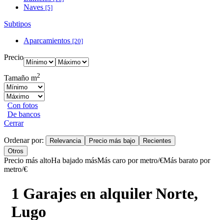
Naves
[5]
Subtipos
Aparcamientos
[20]
Precio
2
Tamaño m
Con fotos
De bancos
Cerrar
Ordenar por:
Relevancia
Precio más bajo
Recientes
Otros
Precio más alto
Ha bajado más
Más caro por metro/€
Más barato por
metro/€
1 Garajes en alquiler Norte,
Lugo