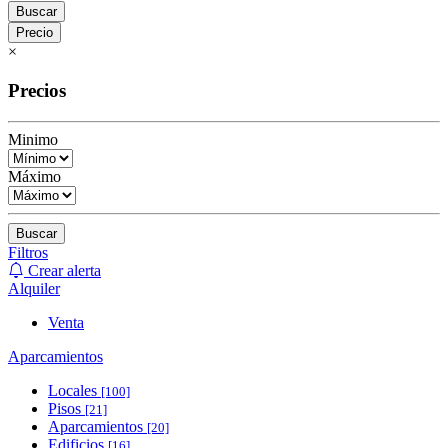
Buscar
Precio
×
Precios
Minimo
Máximo
Buscar
Filtros
Crear alerta
Alquiler
Venta
Aparcamientos
Locales
[100]
Pisos
[21]
Aparcamientos
[20]
Edificios
[16]