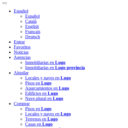
Español
Español
Català
English
Français
Deutsch
Entrar
Favoritos
Noticias
Agencias
Inmobiliarias en
Lugo
Inmobiliarias en
Lugo provincia
Alquilar
Locales y naves en
Lugo
Pisos en
Lugo
Aparcamientos en
Lugo
Edificios en
Lugo
Nave.plural en
Lugo
Comprar
Pisos en
Lugo
Locales y naves en
Lugo
Terrenos en
Lugo
Casas en
Lugo