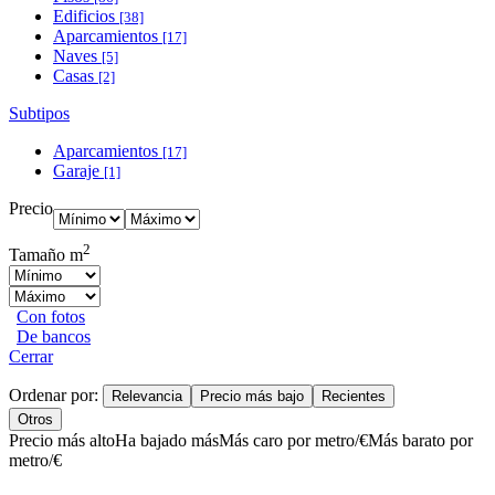
Edificios
[38]
Aparcamientos
[17]
Naves
[5]
Casas
[2]
Subtipos
Aparcamientos
[17]
Garaje
[1]
Precio
2
Tamaño m
Con fotos
De bancos
Cerrar
Ordenar por:
Relevancia
Precio más bajo
Recientes
Otros
Precio más alto
Ha bajado más
Más caro por metro/€
Más barato por
metro/€