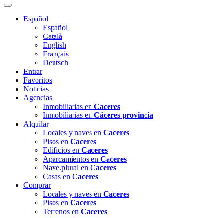
Español
Español
Català
English
Français
Deutsch
Entrar
Favoritos
Noticias
Agencias
Inmobiliarias en
Caceres
Inmobiliarias en
Cáceres provincia
Alquilar
Locales y naves en
Caceres
Pisos en
Caceres
Edificios en
Caceres
Aparcamientos en
Caceres
Nave.plural en
Caceres
Casas en
Caceres
Comprar
Locales y naves en
Caceres
Pisos en
Caceres
Terrenos en
Caceres