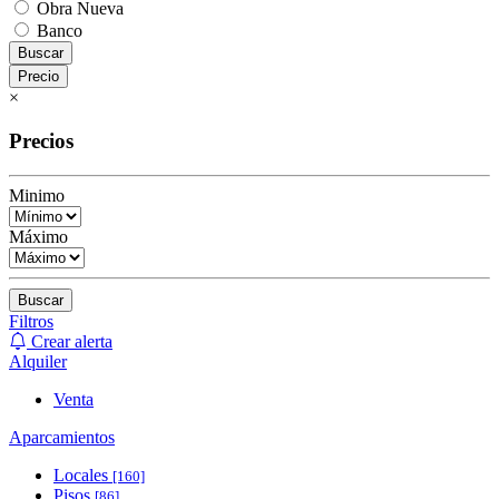
Obra Nueva
Banco
Buscar
Precio
×
Precios
Minimo
Máximo
Buscar
Filtros
Crear alerta
Alquiler
Venta
Aparcamientos
Locales
[160]
Pisos
[86]