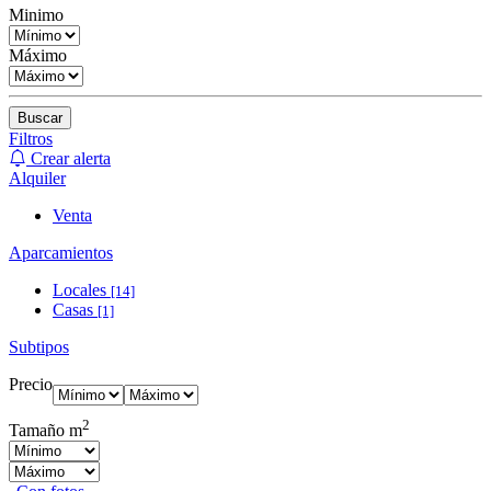
Minimo
Máximo
Buscar
Filtros
Crear alerta
Alquiler
Venta
Aparcamientos
Locales
[14]
Casas
[1]
Subtipos
Precio
2
Tamaño m