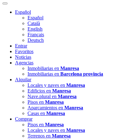
Español
Español
Català
English
Français
Deutsch
Entrar
Favoritos
Noticias
Agencias
Inmobiliarias en
Manresa
Inmobiliarias en
Barcelona provincia
Alquilar
Locales y naves en
Manresa
Edificios en
Manresa
Nave.plural en
Manresa
Pisos en
Manresa
Aparcamientos en
Manresa
Casas en
Manresa
Comprar
Pisos en
Manresa
Locales y naves en
Manresa
Terrenos en
Manresa