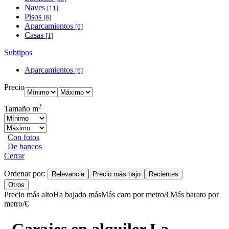
Naves
[11]
Pisos
[8]
Aparcamientos
[6]
Casas
[1]
Subtipos
Aparcamientos
[6]
Precio
2
Tamaño m
Con fotos
De bancos
Cerrar
Ordenar por:
Relevancia
Precio más bajo
Recientes
Otros
Precio más alto
Ha bajado más
Más caro por metro/€
Más barato por
metro/€
Garajes en alquiler La