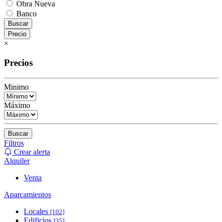
Obra Nueva
Banco
Buscar
Precio
×
Precios
Minimo
Máximo
Buscar
Filtros
Crear alerta
Alquiler
Venta
Aparcamientos
Locales
[102]
Edificios
[35]