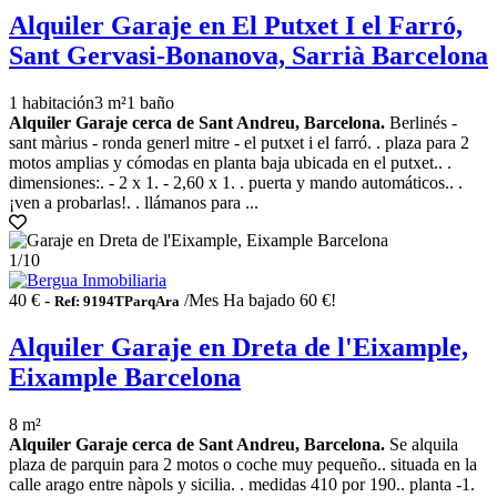
Alquiler Garaje en El Putxet I el Farró,
Sant Gervasi-Bonanova, Sarrià Barcelona
1 habitación
3 m²
1 baño
Alquiler Garaje cerca de Sant Andreu, Barcelona.
Berlinés -
sant màrius - ronda generl mitre - el putxet i el farró. . plaza para 2
motos amplias y cómodas en planta baja ubicada en el putxet.. .
dimensiones:. - 2 x 1. - 2,60 x 1. . puerta y mando automáticos.. .
¡ven a probarlas!. . llámanos para ...
1
/10
40 € -
/Mes
Ha bajado 60 €!
Ref: 9194TParqAra
Alquiler Garaje en Dreta de l'Eixample,
Eixample Barcelona
8 m²
Alquiler Garaje cerca de Sant Andreu, Barcelona.
Se alquila
plaza de parquin para 2 motos o coche muy pequeño.. situada en la
calle arago entre nàpols y sicilia. . medidas 410 por 190.. planta -1.