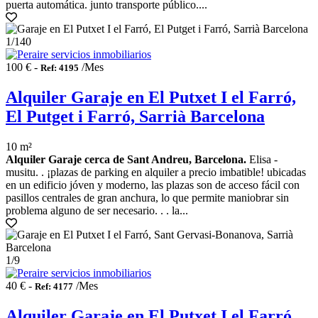
puerta automática. junto transporte público....
1
/140
100 € -
/Mes
Ref: 4195
Alquiler Garaje en El Putxet I el Farró,
El Putget i Farró, Sarrià Barcelona
10 m²
Alquiler Garaje cerca de Sant Andreu, Barcelona.
Elisa -
musitu. . ¡plazas de parking en alquiler a precio imbatible! ubicadas
en un edificio jóven y moderno, las plazas son de acceso fácil con
pasillos centrales de gran anchura, lo que permite maniobrar sin
problema alguno de ser necesario. . . la...
1
/9
40 € -
/Mes
Ref: 4177
Alquiler Garaje en El Putxet I el Farró,