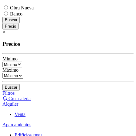
Obra Nueva
Banco
Buscar
Precio
×
Precios
Minimo
Máximo
Buscar
Filtros
Crear alerta
Alquiler
Venta
Aparcamientos
Edificios
[300]