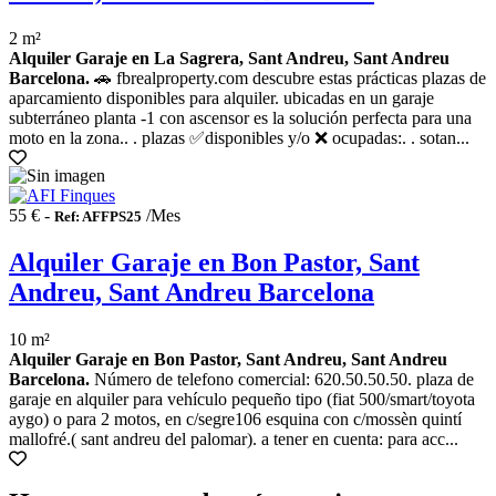
2 m²
Alquiler Garaje en La Sagrera, Sant Andreu, Sant Andreu
Barcelona.
🚗 fbrealproperty.com descubre estas prácticas plazas de
aparcamiento disponibles para alquiler. ubicadas en un garaje
subterráneo planta -1 con ascensor es la solución perfecta para una
moto en la zona.. . plazas ✅disponibles y/o ❌ ocupadas:. . sotan...
55 € -
/Mes
Ref: AFFPS25
Alquiler Garaje en Bon Pastor, Sant
Andreu, Sant Andreu Barcelona
10 m²
Alquiler Garaje en Bon Pastor, Sant Andreu, Sant Andreu
Barcelona.
Número de telefono comercial: 620.50.50.50. plaza de
garaje en alquiler para vehículo pequeño tipo (fiat 500/smart/toyota
aygo) o para 2 motos, en c/segre106 esquina con c/mossèn quintí
mallofré.( sant andreu del palomar). a tener en cuenta: para acc...