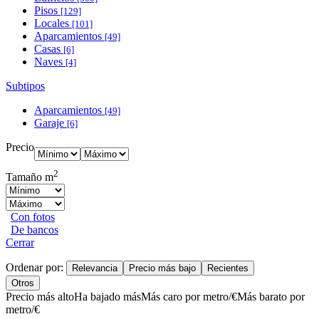
Pisos
[129]
Locales
[101]
Aparcamientos
[49]
Casas
[6]
Naves
[4]
Subtipos
Aparcamientos
[49]
Garaje
[6]
Precio
2
Tamaño m
Con fotos
De bancos
Cerrar
Ordenar por:
Relevancia
Precio más bajo
Recientes
Otros
Precio más alto
Ha bajado más
Más caro por metro/€
Más barato por
metro/€