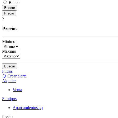
Banco
Buscar
Precio
×
Precios
Minimo
Máximo
Buscar
Filtros
Crear alerta
Alquiler
Venta
Subtipos
Aparcamientos
[2]
Precio