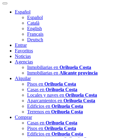
Español
Español
Català
English
Français
Deutsch
Entrar
Favoritos
Noticias
Agencias
Inmobiliarias en
Orihuela Costa
Inmobiliarias en
Alicante provincia
Alquilar
Pisos en
Orihuela Costa
Casas en
Orihuela Costa
Locales y naves en
Orihuela Costa
Aparcamientos en
Orihuela Costa
Edificios en
Orihuela Costa
Terrenos en
Orihuela Costa
Comprar
Casas en
Orihuela Costa
Pisos en
Orihuela Costa
Edificios en
Orihuela Costa