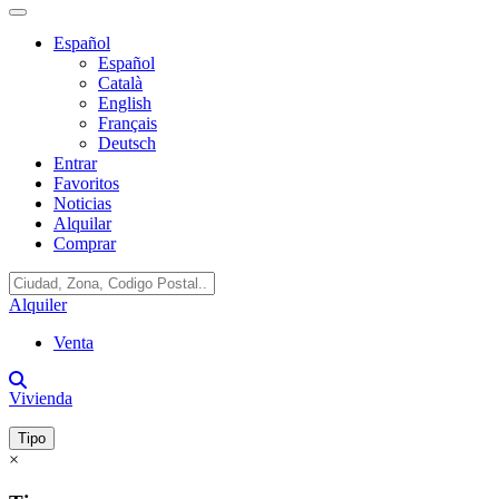
Español
Español
Català
English
Français
Deutsch
Entrar
Favoritos
Noticias
Alquilar
Comprar
Alquiler
Venta
Vivienda
Tipo
×